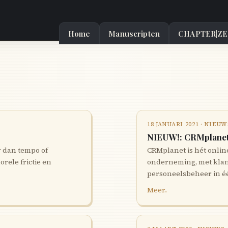
Home
Manuscripten
CHAPTER|Z
18 JANUARI 2021 · NIEUW
NIEUW!: CRMplane
r dan tempo of
CRMplanet is hét onli
rele frictie en
onderneming, met klant
personeelsbeheer in é
Meer..