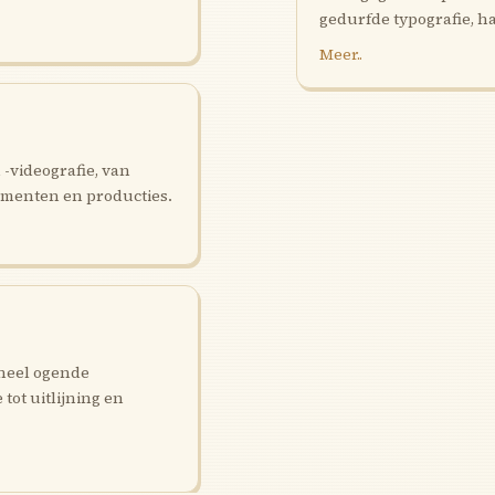
gedurfde typografie, h
Meer..
 -videografie, van
ementen en producties.
oneel ogende
ot uitlijning en