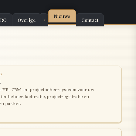
Nieuws
ERO
Overige
Contact
▾
S
t
ne HR-, CRM- en projectbeheersysteem voor uw
enbeheer, facturatie, projectregistratie en
én pakket.