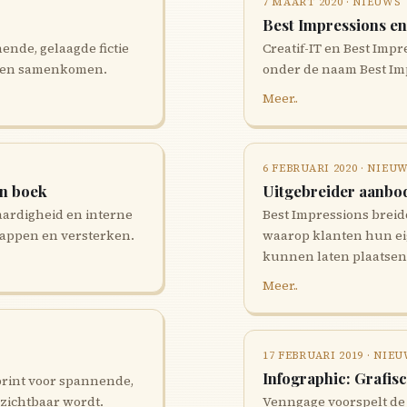
7 MAART 2020 · NIEUWS
Best Impressions en
ende, gelaagde fictie
Creatif-IT en Best Im
even samenkomen.
onder de naam Best Im
Meer..
6 FEBRUARI 2020 · NIEU
en boek
Uitgebreider aanbo
aardigheid en interne
Best Impressions breid
rappen en versterken.
waarop klanten hun ei
kunnen laten plaatsen
Meer..
17 FEBRUARI 2019 · NIE
Infographic: Grafis
print voor spannende,
 zichtbaar wordt.
Venngage voorspelt de 